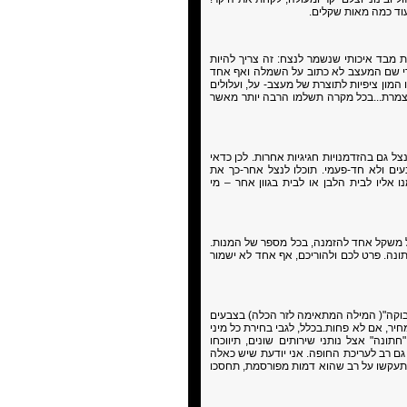
וד כמה מאות שקלים.
 מבד איכותי שנשמר לנצח: זה צריך להיות
רי שם המעצב לא כתוב על השמלה ואף אחד
מון ציפיות לתוצרת של מעצב- על, ועלולים
צמרת...בכל מקרה תשלמו הרבה יותר מאשר
צל גם בהזדמנויות חגיגיות אחרות. לכן כדאי
ים ולא חד-פעמי. תוכלו לנצל אחר-כך את
אליו לבית הלבן או לבית בגוון אחר – מי
 משקל אחד להזמנה, בכל מספר של המנות.
תונה. פרט לכם ולהוריכם, אף אחד לא ישמור
"בוקה"( המילה המתאימה לזר הכלה) בצבעים
חיר, אם לא פחות.בכלל, לגבי בחירת כל מיני
נה" אצל נותני שירותים שונים, תיווכחו
גם רב לעריכת החופה. אני יודעת שיש כאלה
 תתעקשו על רב שהוא דמות מפורסמת, תחסכו