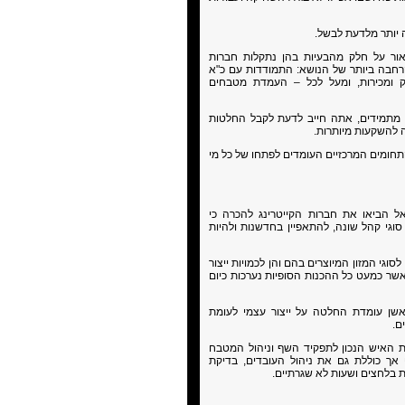
 יותר מלדעת לבשל.
 אור על חלק מהבעיות בהן נתקלות חברות
 הרחבה ביותר של הנושא: התמודדות עם כ"א
ווק ומכירות, ומעל לכל – העמדת מטבחים
ם מתמידים, אתה חייב לדעת לקבל החלטות
 להשקעות מיותרות.
תחומים המרכזיים העומדים לפתחו של כל מי
 הביאו את חברות הקייטרינג להכרה כי
סוגי קהל שונה, להתאפיין בחדשנות ולהיות
י המזון המיוצרים בהם והן לכמויות ייצור
ר כמעט כל ההכנות הסופיות נערכות כיום
אשן עומדת החלטה על ייצור עצמי לעומת
ת האיש הנכון לתפקיד השף וניהול המטבח
אך כוללת גם את ניהול העובדים, בדיקת
 בלחצים ושעות לא שגרתיים.