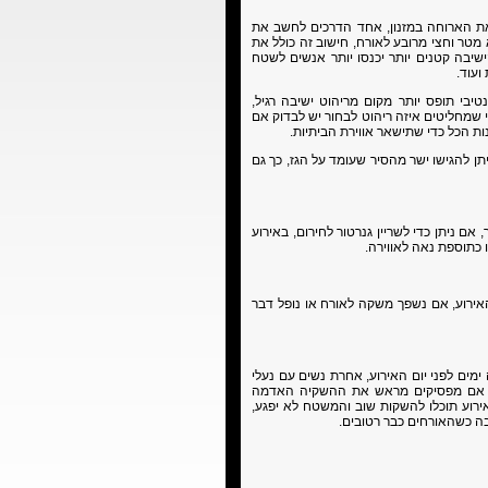
ת הארוחה במזנון, אחד הדרכים לחשב את
מטר וחצי מרובע לאורח, חישוב זה כולל את
שיבה קטנים יותר יכנסו יותר אנשים לשטח
ועוד.
נטיבי תופס יותר מקום מריהוט ישיבה רגיל,
י שמחליטים איזה ריהוט לבחור יש לבדוק אם
ת הכל כדי שתישאר אווירת הביתיות.
ן להגישו ישר מהסיר שעומד על הגז, כך גם
 ניתן כדי לשריין גנרטור לחירום, באירוע
כתוספת נאה לאווירה.
אירוע, אם נשפך משקה לאורח או נופל דבר
ים לפני יום האירוע, אחרת נשים עם נעלי
ע, אם מפסיקים מראש את ההשקיה האדמה
וע תוכלו להשקות שוב והמשטח לא יפגע,
ה כשהאורחים כבר רטובים.