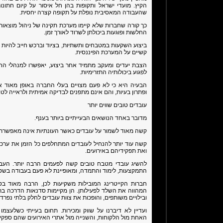
הקיץ. מועדי ישראל ותקופות בהן חל איסור על קיום חתונו
שהעבודה המאסיבית נופלת על תקופה קצרה יחסית.
כך קורה שחברות שלא קיימו מערכת תקינה של ניהול מוצאות
החלשות ופוגעות ביכולתן לשרוד לאורך זמן.
ביצוע השקעות במטבחים ותשתיות, בציוד וברכש חייב להיות
קשיים על המערכת הפיננסית.
הצבת יעדים ומעקב מתמיד אחר ביצוע, יאפשרו למנהלי הח
לפגוע ביכולותיה התזרימיות.
הבעיה היא כי לא פעם מצויים בעלי החברה באופן מאוד אינ
ופתרון בעיות, והם אינם מתפנים לבדיקה אמיתית ולראייה לטו
עובדים טובים שווים יותר
מדובר באחד הנושאים הבעייתיים ביותר בענף.
קשה מאוד לשמור על עובדים כאשר העונתיות אינה מאפשר
קשה עוד יותר להנחיל לעובדים המתחלפים כל הזמן את ערכ
ואת תפקידיהם באירועים.
להשיג עובדי מטבח טובים קשה לפעמים הרבה יותר. העב
התמקצעות, לימוד והתמדה, ומאופיינת לא פעם בעבודה בשט
חברות הקייטרינג המובילות משקיעות לכן, הרבה מאוד בטי
המהווה את השלד לפעילותן. הן מקיימות סדנאות הדרכה בתחומי
ובילויים משותפים, והופכות את צוות עובדים לחלק בלתי נפר
ועדיין לא דיברנו על שווק ומכירות. תחום בעייתי כשלעצמו
האחת מול הלקוחות, והשנייה מול אתרי האירועים שהם ספקי 