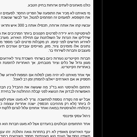
כולנו מארגנים לעתים ארוחות בחיק הטבע.
מי מאיתנו לא מכיר את התופעה של הפריט החסר. לפעמים זה 
את הקופסא. לפעמים זה הפחמים למנגל, ועד לבשר שנשכח 
עכשיו קחו את אותה ארוחה, תכפילו אותה ב 300 איש ותראו עד כמה גדול המאמץ הלוגיסטי.
לוגיסטיקה היא ירידה לפרטים הקטנים ביותר המרכיבים את 
שידליקו את הנרות על השולחנות עם תחילת האירוע. מערכו
לאירוע חודשים לפני קיומו. הן מקבלות פרטים לגבי מספר מש
נתונים אלו מזמינים ציוד, מזון, מגייסים עובדים ועורכים תי
מעצבים וחברות לשירותי בר.
חברות הקייטרינג נעזרות כיום בשרותי השכרת ציוד לאירועים
מגוון גדול של כלים וציוד מטבחים, אך האחריות להזמנת 
באחריות הקייטרינג.
אף אחד מאיתנו לא יהיה מוכן לסלוח אם המפות לאירוע שלנו
תספיק או אם האורחים ייאלצו להמתין זמן רב לאוכל.
התחום הלוגיסטי הוא בד"כ מה שעושה את ההבדל בין חברה
האפשרות לבדוק את הנושא לפני קבלת ההחלטה על בחירת 
אבל יש פה נקודה נוספת למחשבה. צריך לא מעט אומץ לקום ו
לו ביותר (ולא רק מההיבט הכספי). ישנה אחריות עצומה כ
ביכולותיו הלוגיסטיות במאה ואחד אחוזים עלול לגרום ללקוח עו
ניהול עסקי ופיננסי
אחד התחומים הבולטים בהעדרם אצל לא מעט חברות הוא הה
ענף האירועים מאופיין לא רק בתחרות גואה והולכת. זהו ע
מאפיין נוסף של הענף הוא העונתיות: מספר האירועים בחוד