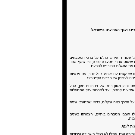
רינג וענף הארועים בישראל
ל שמחה ואירוע. גדלנו על ברכי המטבחים
 בשיטוט אחרי מסעדה טובה, כזו שאף אחד
ו את התגלית התורנית להפעם.
שביקשנו לנו אירוע גדול יותר, עם פרטיות
ינו לעזרתן של חברות הקייטרינג.
ט ובהן מגוון רחב של פתרונות מזון, החל
ירועים קטנים, ועד לחברות ענק המסוגלות
 על הדרך כמה שקלים, כדאי שתחשבו שנית
לו חובבי מטבחים ביתיים, הצטרפו בשנים
מות.
ית לענף.
ת פה ושם. אפילו לא בגלל השחיקה ועבודות