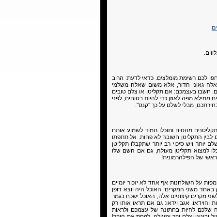
ם
ווים.
פו לכם רשימת מומלצים. כדאי לדעת: הרוב
אלה גאוני הדור, אלא משום שאלה משלמי
ם. חשבו בעצמכם: אם תקליטן או צלם טובים
ממילא מפה לאוזן.כדי להיות בטוחים, לפני
חירתכם, מבלי לשלם על כך "קנס".
תקליטנים מנוסים ותוכלו תמיד לשמוע אותם
 לבין התקליטן חשובה לא פחות. אל תתפתו
 יותר ויש סיכוי רב יותר שתקבלו תקליטן
לו למצוא תקליטן מעולה, גם אם השם שלו
ראשי של הפילהרמונית!
פות על השולחנות אף אחד לא יזכור יומיים
 באחד משני המקרים: האוכל היה יוצא דופן
 לשני מקרים קיצוניים אלה, האוכל ישכח בגמר
והוידאו. אגב וידאו: גם אם תראו אותו רק
ה שלכם להיות בחתונה של עצמכם ולראות
ובינוני וצלם יקר ומעולה, לקחת את היקר!