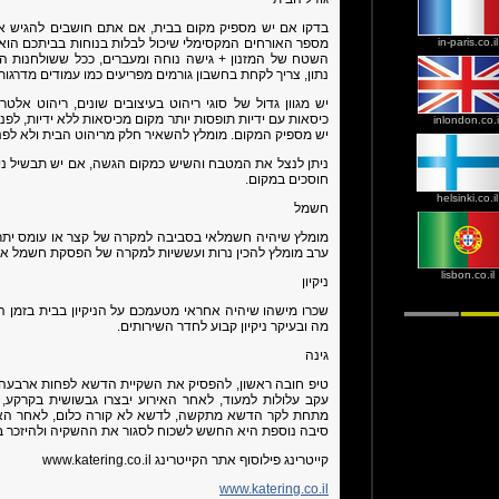
בדקו אם יש מספיק מקום בבית, אם אתם חושבים להגיש א
מספר האורחים המקסימלי שיכול לבלות בנוחות בביתכם הוא 
in-paris.co.il
השטח של המזנון + גישה נוחה ומעברים, ככל ששולחנות הי
נתון, צריך לקחת בחשבון גורמים מפריעים כמו עמודים מדרגות 
יש מגוון גדול של סוגי ריהוט בעיצובים שונים, ריהוט אלטר
כיסאות עם ידיות תופסות יותר מקום מכיסאות ללא ידיות, לפנ
inlondon.co.i
יש מספיק המקום. מומלץ להשאיר חלק מריהוט הבית ולא לפנו
ניתן לנצל את המטבח והשיש כמקום הגשה, אם יש תבשיל נית
חוסכים במקום.
helsinki.co.il
חשמל
מומלץ שיהיה חשמלאי בסביבה למקרה של קצר או עומס יתר, אם
ערב מומלץ להכין נרות ועששיות למקרה של הפסקת חשמל או 
lisbon.co.il
ניקיון
שכרו מישהו שיהיה אחראי מטעמכם על הניקיון בבית בזמן ה
מה ובעיקר ניקיון קבוע לחדר השירותים.
גינה
טיפ חובה ראשון, להפסיק את השקיית הדשא לפחות ארבעה ימ
עקב עלולות למעוד, לאחר האירוע יבצרו גבשושית בקרק
מתחת לקר הדשא מתקשה, לדשא לא קורה כלום, לאחר האיר
סיבה נוספת היא החשש לשכוח לסגור את ההשקיה ולהיזכר ב
קייטרינג פילוסוף אתר הקייטרינג www.katering.co.il
www.katering.co.il