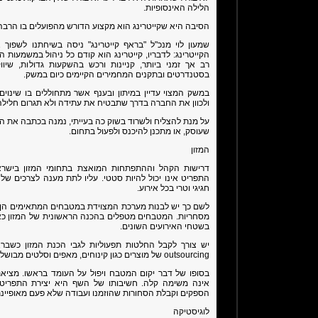
הלילה האינסופיות.
הסיבה היא שקייטרינג הוא מקצוע הדורש מהפועלים בו הרבה
שמעון לוי מנכ"ל "בראף קייטרינג" ניסה בשיחתנו לשפוך
הקייטרינג: לדבריו, קייטרינג הוא קודם כל ניהול במשמעות
רב אך זמני ביותר, קניינות ורכש בהשקעות גדולות, שי
בסטנדרטים ובתקנים המחמירים הקיימים כיום במשק.
במשק המצוי עדיין במיתון ובענף אשר מתחוללים בו שינוי
ולכוון את החברה בדרך שתבטיח את עתידה ולא תגרום חלילה
על מנת להצליח ולשרוד בשוק כה בעייתי, נמנה בכתבה את ה
שעוסק, או מתכנן להיכנס ולפעול בתחום.
המזון
דרישות הקהל וההתפתחות המואצת בתחומי המזון בישראל
התפריט אינו יכול להיות סטטי. עליו לתת מענה לצרכים של 
חגיגי וטרי בכל אירוע.
לשם כך יש לבנות מערכת המצוידת במטבחים המתאימים הן לסוג
מסחריות. המטבחים מטפלים בהכנה הראשונית של המזון כאש
בשטחי האירועים השונים.
יש צורך לקבל החלטות תפעוליות לגבי הכנת המזון כשבר
outsourcing של מוצרים כגון קינוחים, מאפים וסלטים מבושלים.
בסופו של דבר יקום המטבח ויפול על העומד בראשו. מציא
אינה משימה קלה. חשיבותו של השף היא יצירת התפריט 
הספקים וקבלת הסחורות שהוזמנו ועבודה שלא פעם מאופיינת
לוגיסטיקה