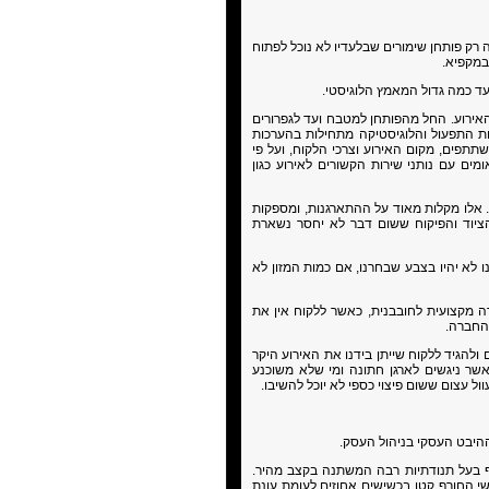
רק פותחן שימורים שבלעדיו לא נוכל לפתוח
במקפיא.
האירוע. החל מהפותחן למטבח ועד לגפרורים
ת התפעול והלוגיסטיקה מתחילות בהערכות
תתפים, מקום האירוע וצרכי הלקוח, ועל פי
אומים עם נותני שירות הקשורים לאירוע כגון
. אלו מקלות מאוד על ההתארגנות, ומספקות
הציוד והפיקוח ששום דבר לא יחסר נשארת
 לא יהיו בצבע שבחרנו, אם כמות המזון לא
 מקצועית לחובבנית, כאשר ללקוח אין את
החברה.
להגיד ללקוח שייתן בידנו את האירוע היקר
אשר ניגשים לארגן חתונה ומי שלא משוכנע
ול עצום ששום פיצוי כספי לא יוכל להשיבו.
יבט העסקי בניהול העסק.
נף בעל תנודתיות רבה המשתנה בקצב מהיר.
שי החורף קטן בכשישים אחוזים לעומת עונת