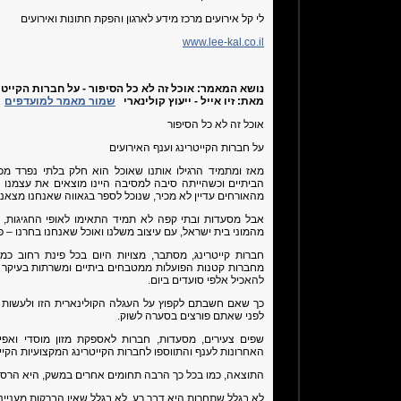
לי קל אירועים מרכז מידע לארגון והפקת חתונות ואירועים
www.lee-kal.co.il
נושא המאמר:
אוכל זה לא כל הסיפור - על חברות הקייט
מאת:
זיו אייל - ייעוץ קולינארי
שמור מאמר למועדפים
אוכל זה לא כל הסיפור
על חברות הקייטרינג וענף האירועים
מאז ומתמיד הרגילו אותנו שאוכל הוא חלק בלתי נפרד מכ
הביתיים וכשהייתה סיבה למסיבה היינו מוצאים את עצמנו
מהאורחים עדיין לא מכיר, שנוכל לספר בגאווה שאנחנו מצאנ
אבל מסעדות ובתי קפה לא תמיד התאימו לאופי החגיגות, וכ
מהמוני בית ישראל, עם עיצוב משלנו ואוכל שאנחנו בחרנו – פנ
חברות קייטרינג, מסתבר, מצויות היום בכל פינת רחוב כמע
מחברות קטנות הפועלות ממטבחים ביתיים ומשרתות בעיקר א
להאכיל אלפי סועדים ביום.
כך שאם חשבתם לקפוץ על העגלה הקולינארית הזו ולעשות
לפני שאתם פורצים בסערה לשוק.
שפים צעירים, מסעדות, חברות לאספקת מזון מוסדי ואפי
האחרונות לענף והתווספו לחברות הקייטרינג המקצועיות הקיי
התוצאה, כמו בכל כך הרבה תחומים אחרים במשק, היא הרסנ
לא בגלל שתחרות היא דבר רע. לא בגלל שאין הברקות מעניינו