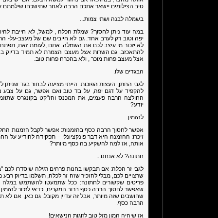
טיב הצילומים יישאר אתכם הרבה לאחר שתישכחו שילמתם ע
בשמלה לבנה ושתי צמות...
במה עוד ניתן לחסוך? שמלת הכלה , למשל, לא חייבת להיות
יפה וטוב רק לערב אחד. גם לא חייבים שם של מעצב-על- ה
לא יזכור מי עיצב לכם את השמלה. אתם ,לעומת זאת, תפתחו ה
להתאכזב. גם השרות אצל מעצבי הצמרת לא תמיד בדיוק ב
אצל מעצב פחות מוכר , ולא בהכרח פחות טוב.
הבגדים שלו.
לגבי החתן, העצות הפוכות: הייתי מציעה לבחור בגד שניתן לנ
להקפיד על דגם יפה, על בד טוב ואם אפשר, גם על צבע נע
החולצה הרבה פעמים, את המכנס והז"קט בקונגרס שתוזמנו 
יודע?
להזמין.
אפשר לחסוך הרבה כסף בהזמנות: אפשר לקבל הזמנות החל
זיכרו: ההזמנה היא דבר פונקציונלי – תפקידה להודיע על הח
אותה, אז למה להשקיע בה כסף מיותר?
חתונה? לא אנחנו...
לגבי זר הכלה: אם תבקשו בחנות פרחים רגילה שיסדרו לכם 
שרצויים לכם, מבלי להזכיר שזה זר לכלה, תשלמו בדיוק רבע מ
פריטים שקשורים לחתונה: ככל שתמעטו להשתמש במלה "חתו
שאפשר לחסוך הרבה כסף.ברוב המקרים, כדאי לזכור להזמין 
שחושבים שזה מיותר, אבל זה עדיין מקובל. גם כאן, אם לא
הרבה כסף.
אז שיהיה המון מזל טוב לזוגות הנישאים!