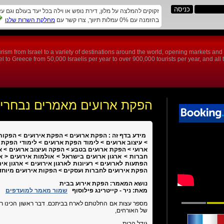
זקוקים להמלצה על מלון, דירת נופש או וילה בכל יעד בעולם וגם ע
בהזמנה עם 0% עמלות תיווך, צרו קשר עם
מחלקת השרות שלנו
rism from Israel to a variety of destinations around the world, opening markets an
 to Greece from 50,000 Israelis per year to over 900,000 tourists per year, and all th
הפקת ארועים מאמרים נבחרי
מידע בדף זה : הפקת ארועים > הפקת אירועים > הפקות
> עיצוב ארועים > לימוד הפקת ארועים > לימודי הפקת
ארועי > הפקת ארועים בטבע > הפקה ועיצוב ארועים > אר
חברות > ארגון ארועים בישראל > אולמות אירועים < או
הפתעות לארועים > רעיונות לארגון אירועים > ארגון א
הפקת אירועים לחברות ועסקים > הפקות אירועים מיוחד
נושא המאמר:
הפקת אירוע בבית
מאת:
ניר - קייטרינג פילוסוף
שמור מאמר למועדפים
מספר עצות אם החלטתם לארח בביתכם. דבר ראשון הכינו רש
של האורחים,
גודל הבית