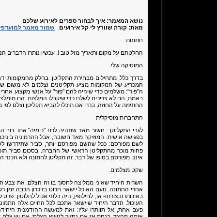
נושא המאמר:
איך לבחור ספרים לאירוע שלכם
מאת:
קורה שוורץ לי קל אירועים
שמור מאמר למועדפי
חתונות
החלטתם על מקום ותאריך מזל טוב !. עכשיו נותרו הדברים הנל
המוסיקה שלי.
בדרך כלל, מתחילים מבחירת התקליטן. בחלק מהמקומות ידח
המכריע של המקומות מציע תקליטנים וצלמים לא משום ש
ה"פור": משלמים כדי שיהיה להם "פור" על אנשי מקצוע אחרי
באמת, הם לא צריכים לשלם כדי שיקבלו המלצות. הם מומלצים 
החתימה על החוזה, בררו אם תוכלו להביא תקליטן וצלם לפי ב
התחברות מוסיקלית
לגבי התקליטן : חשוב מאד שתהיה לכם "כימיה" אתו. רוב ה
בפגישה אישית. המוזיקה מאד חשובה, אבל ההרמוניה ביניכם
לשם מפורסם: ככל שהשם מפורסם יותר, סביר שתידרשו לשלם
פחות מוכר מהתקליטן הראשי של החברה. בסכום סביר תוכ
איננו מפורסם.בסופו של דבר, זה תקליטן לחתונה ולא הכנר ה
שקט מצלמים.
השרות היחיד שאיני ממליצה לחסוך בו זה הצלם. את צבע המ
אחרי החתונה. טעם האוכל יישאר חרוט בזיכרון הרבה זמן רק
באיכותו ובצורתו- או, לחילופין, היה בלתי אכיל לחלוטין. פרט
העיכול. הדבר היחיד שיישאר אתכם לכל החיים אלה התמונות 
פעם אחת, אל תוותרו עליו: זאת למעשה ההזדמנות היחיד
אותה מהצד, בנחת.אז אם נחזור לנושא הצלם: אם יש צלם זול 