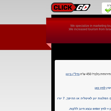
זרה
We specialize in marketing tou
We increased tourism from Israel
ית בלבד! 450 ש"ח
נדל"ן ביוון
סין
לחץ כאן
ניתן לבצע גם הזמנות של כרטיסי הפלגה באיטליה, וגם הפלגות יוון לאיטליה או ההיפך, 7 יורו
יוב ללקוח.