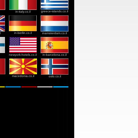
greece-islands.co.il
in-italy.co.il
in-berlin.co.il
l
inamsterdam.co.il
newyork-hotels.co.il
in-barcelona.co.il
macedonia.co.il
oslo.co.il