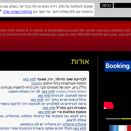
זקוקים להמלצה על מלון, דירת נופש או וילה בכל יעד בעולם וגם ע
בהזמנה עם 0% עמלות תיווך, צרו קשר עם
מחלקת השרות שלנו
rism from Israel to a variety of destinations around the world, opening markets an
 to Greece from 50,000 Israelis per year to over 900,000 tourists per year, and all th
אודות
לבדיקת שער הדולר, יורו, פאונד
לחץ כאן
הזמנת אטרקציות בחול איסנגו
Isango
נדל"ן ביוון, ייעוץ של מומחים לגבי היכן כדאי להשקיע מבחינה תיירות
הזמנת מונית באתונה
לחץ כאן
10 יורו עמלת הזמנה.
טיסה לאתונה לכרטיס
לחץ כאן
כולל טיסות פנים בתוך יוון
לחץ כאן
טיסה לכרתים או לסלוניקי או לאתונה דרך לרנקה בקפרי
השכרת רכב בחו"ל
לחץ כאן
הזמנת הפלגות איי יוון
לחץ כאן
עמלה לראש.
איטליה איטליה
יוון איטליה יש לנו בממשק.
לחץ כאן
הקלד סכום עסקה בשורת הכתובת אחרי הסימון = לחץ enter ובצע ח