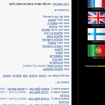
רכב בפארוס
- רק למי שהיה ביעוץ או הזמין לינה
in-paris.co.il
כל האתרים
אתר
איי יוון
הישראלי
אתר העיר
אתונה
אתר האי
סנטוריני
inlondon.co.i
אתר האי
כרתים
אתר האי היווני
פארוס
אתר
מלונות ניו יורק
אתר
מלונות רומא
אתר
איטליה הישראלי
helsinki.co.il
אתר העיר
נאפולי
אתר
רומניה הישראלי
אתר
ליסבון
אתר
לונדון
אתר
אמסטרדם
lisbon.co.il
אתר
מקדוניה
אתר
טרבלפדיה
אתר
בוקינג הוטל
[ מלונות בכל העולם ]
אתר
מלונות מוסקבה
חבילות נופש יוון :
רודוס
כרתים
קוס
סלוניקי
אתונה
טיסות יוון :
הזמנת טיסה ל
:
אתונה
לחצו כאן
או
אתונה צארטר
- מלונ
הזמנת טיסה ל
:
רודוס
לחצו כאן
- מלונות ברודוס + וילות
ברודוס
הזמנת טיסה ל
:
כרתים
לחצו כאן
- מלונות בכרתים + וילות
בכרתים