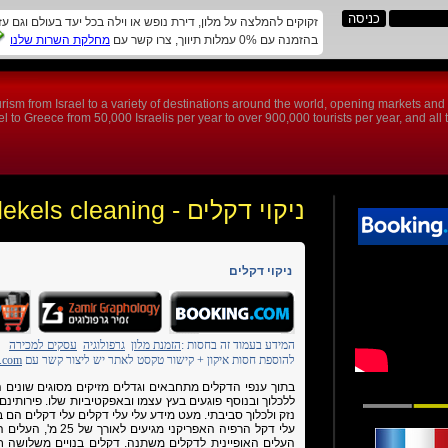
זקוקים להמלצה על מלון, דירת נופש או וילה בכל יעד בעולם וגם ע
בהזמנה עם 0% עמלות תיווך, צרו קשר עם
מחלקת השרות שלנו
rism from Israel to a variety of destinations around the world, opening markets an
 to Greece from 50,000 Israelis per year to over 900,000 tourists per year, and all th
ניקוי דקלים - dekels cleaning
ניקוי דקלים
המידע בעמוד זה בחסות :
הזמנת מלון
גרפולוגיה
עסקים למכירה
להוספת חסות איקון + קישור טקסט לאתר יש ליצור קשר עם
.com
בתוך ענפי הדקלים מתחבאים וגדלים מזיקים מסוגים שונים הח
ללכלוך ובנוסף פוגעים בעץ עצמו ובאפקטיביות שלו.
פירותינם
נזק ולכלוך סביבתי.
מעט מידע עלי עלי דקלים
עלי דקלים הם ב
עלי דקל הרפיה האפריק
העלים האופיינית לדקלים משתנה. דקלים בנויים משלושה חלקים