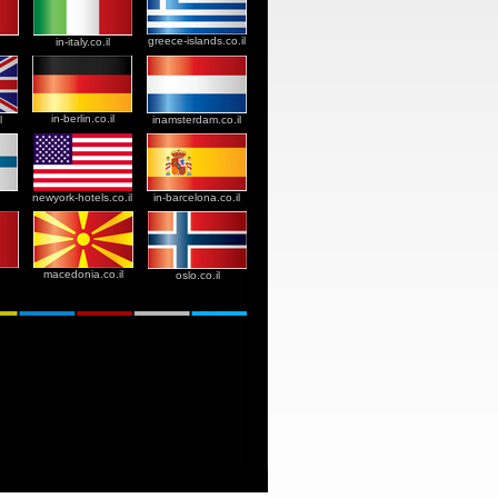
greece-islands.co.il
in-italy.co.il
in-berlin.co.il
l
inamsterdam.co.il
newyork-hotels.co.il
in-barcelona.co.il
macedonia.co.il
oslo.co.il