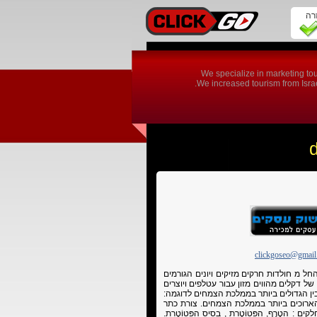
זרה
We specialize in marketing tou
We increased tourism from Israel
clickgoseo@gmail
ל מ חולדות חרקים מזיקים ויונים הגורמים
 של דקלים מהווים מזון עבור עטלפים ויוצרים
ין הגדולים ביותר בממלכת הצמחים לדוגמה:
ני מגיעים לאורך של 25 מ', העלים הארוכים ביותר בממלכת הצמחים. צורת כתר
 : הטָרָף, הפּטוֹטֶרת , בסיס הפּטוֹטֶרת.