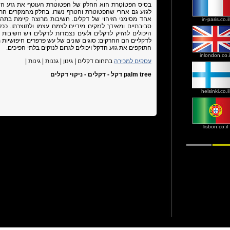
בסיס הפּטוֹטֶרת הוא החלק של הפטוטרת העוטף את גזע הד
לגזע גם אחרי שהפטוטרת והטרף נשרו. בחלק מהמקרים התצ
אחד מסימני הזיהוי של דקלים. חשיבות מרוצה קיימת בתהל
in-paris.co.il
סביבתיים ומאידך לנזקים מידיים לצמח עצמו ולתוצרתו. ככ
היכולים להזיק לדקלים ולעים נצמדות לדקלים ויש חשיבות 
לדקליים הם החרקים: סוגים שונים של עש פרפרים חיפושיות מ
התוקפים את גזע הדקל ויכולים לגרום לנזקים בלתי הפיכים.
inlondon.co.i
עסקים למכירה
בתחום דקלים | גינון | גננות | גינות |
palm tree דקל - דקלים - ניקוי דקלים
helsinki.co.il
lisbon.co.il