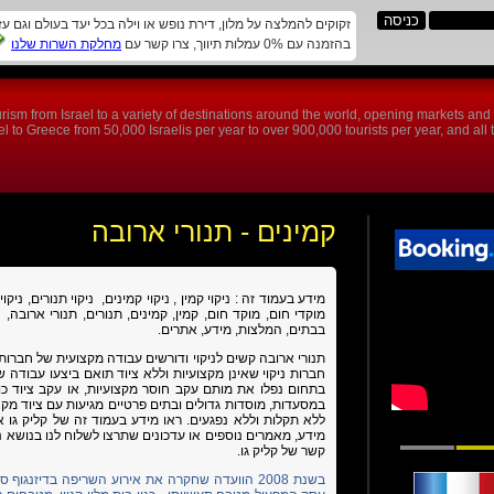
זקוקים להמלצה על מלון, דירת נופש או וילה בכל יעד בעולם וגם ע
בהזמנה עם 0% עמלות תיווך, צרו קשר עם
מחלקת השרות שלנו
rism from Israel to a variety of destinations around the world, opening markets an
 to Greece from 50,000 Israelis per year to over 900,000 tourists per year, and all th
קמינים - תנורי ארובה
מידע בעמוד זה : ניקוי קמין , ניקוי קמינים, ניקוי תנורים, ניק
מוקדי חום, מוקד חום,
קמין, קמינים, תנורים, תנורי ארובה, ני
בבתים, המלצות, מידע, אתרים.
תנורי ארובה קשים לניקוי ודורשים עבודה מקצועית של חברות
חברות ניקוי שאינן מקצועיות וללא ציוד תואם ביצעו עבודה של
בתחום נפלו את מותם עקב חוסר מקצועיות, או עקב ציוד כוש
במסעדות, מוסדות גדולים ובתים פרטיים מגיעות עם ציוד מק
ללא תקלות וללא נפגעים.
ראו מידע בעמוד זה של קליק גו א
מידע, מאמרים נוספים או עדכונים שתרצו לשלוח לנו בנושא ניק
קשר של קליק גו.
בשנת 2008 הוועדה שחקרה את אירוע השריפה בדיזנגו