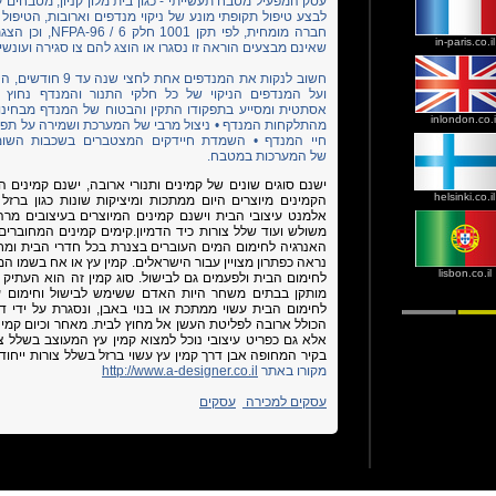
עסק המפעיל מטבח תעשייתי - כגון בית מלון קניון, מטבחים ק
לבצע טיפול תקופתי מונע של ניקוי מנדפים וארובות, הטיפול כ
חברה מומחית, לפ
in-paris.co.il
שאינם מבצעים הוראה זו נסגרו או הוצג להם צו סגירה ועונש
חשוב לנקות את המנד
ועל המנדפים הניקוי של כל חלקי התנור והמנדף נחוץ ב
אסתטית ומסייע בתפקודו התקין והבטוח של המנדף מבחינות
inlondon.co.i
מהתלקחות המנדף • ניצול מרבי של המערכת ושמירה על תפו
חיי המנדף • השמדת חיידקים המצטברים בשכבות השומן
של המערכות במטבח.
יש
נם סוגים שונים של קמינים ותנורי ארובה, ישנם קמינים המ
helsinki.co.il
הקמינים מיוצרים היום ממתכות ומיציקות שונות כגון ברזל ו
אלמנט עיצובי הבית וישנם קמינים המיוצרים בעיצובים מרהיבי
משולש ועוד שלל צורות כיד הדמיון.קימים קמינים המחובר
האנרגיה לחימום המים העוברים בצנרת בכל חדרי הבית ומ
נראה כפתרון מצויין עבור הישראלים.
קמין עץ או אח בשמו המס
lisbon.co.il
לחימום הבית ולפעמים גם לבישול. סוג קמין זה הוא העתיק
מותקן בבתים משחר היות האדם ששימש לבישול וחימום על
לחימום הבית עשוי ממתכת או בנוי באבן, ונסגרת על ידי ד
הכולל ארובה לפליטת העשן אל מחוץ לבית. מאחר וכיום קמ
אלא גם כפריט עיצובי נוכל למצוא קמין עץ המעוצב בשלל צ
בקיר המחופה אבן דרך קמין עץ עשוי ברזל בשלל צורות ייחודי
מקורו באתר
http://www.a-designer.co.il
עסקים למכירה
עסקים