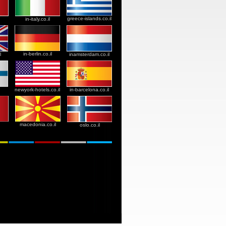
greece-islands.co.il
in-italy.co.il
in-berlin.co.il
l
inamsterdam.co.il
newyork-hotels.co.il
in-barcelona.co.il
macedonia.co.il
oslo.co.il