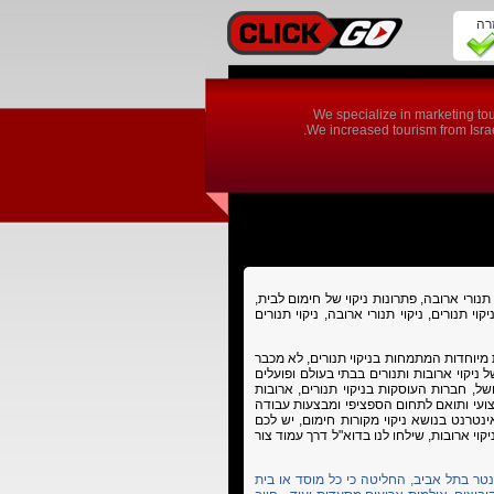
זרה
We specialize in marketing tou
We increased tourism from Israel
וי תנורי ארובה, פתרונות ניקוי של חימום לבית,
קוי תנורים, ניקוי תנורי ארובה, ניקוי תנורים
 מיוחדות המתמחות בניקוי תנורים, לא מכבר
 ניקוי ארובות ותנורים בבתי בעולם ופועלים
ל, חברות העוסקות בניקוי תנורים, ארובות
צועי ותואם לתחום הספציפי ומבצעות עבודה
ינטרנט בנושא ניקוי מקורות חימום, יש לכם
וי ארובות, שילחו לנו בדוא"ל דרך עמוד צור
ף סנטר בתל אביב, החליטה כי כל מוסד או בית