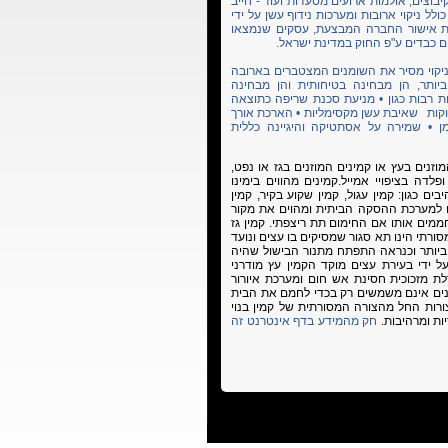
יבוצים, אולמות ארועים מסעדות ועוד - חייב
ולל ניקוי ארובות ומערכות נידוף עשן על ידי
י תקן 1001 חלק 6 / NFPA-96, וכן הצגת אישור החברה המבצעת, עסקים שנמצאו
ים כבדים ע"פ החוק במדינת ישראל.
פים אחת לחצי שנה עד 9 חודשים, הניקוי מסיר את השומנים המצטברים בארובה
יותר, הן מבחינה בטיחותית והן מבחינה
 רבות כגון
• מניעת סכנת שריפה כתוצאה
קות שאיבת עשן מקסימליות • הארכת אורך
 • שמירה על אסתטיקה והיגיינה כללית
וזנים בעץ או קמינים המוזנים בגז או נפט,
פלדה בציפויי אמייל.
קמינים מהווים בימינו
ם כגון: קמין עגול, קמין שקוע בקיר, קמין
ים למערכת ההסקה הביתית ומהוים את מקור
חממים אותו אם החימום תת ריצפתי.
קמין גז
ורתי הינו תא סגור שמסיקים בו עצים ונועד
 ביותר וכנראה התפתח מתנור הבישול שהיה
 ידי בעירת עצים מוקד הקמין עץ מודרני
לת מזכוכית חסינת אש חום ומערכת איורור
ינים אינם משמשים רק בכדי לחמם את הבית
ורות החל מהצורה המסורתית של קמין בנוי
ות ומרהיבות.
חק מהמידע בדף אינטרנט זה