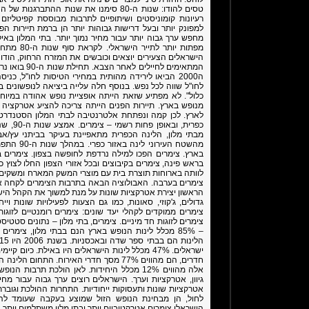
טסים להודו: שנות ה-80 סימנו את שנות הה
רעיונות קומוניסטים ושיתופיים לתרבות מבוססת קפיטליזם 
למפונק יותר ובעל דרישות גבוהות יותר הן ברמת תיירות הפנ
מחפש ערך גבוה יותר עבור מחיר נמוך יותר. בתי המלון בא
מפתות יותר 
הישראלים הצעירים יוצאים וכובשים את המזרח הרחוק, הודו וד
ה2000 הביאו לירידה מהותית במחירי הטיסות לחו"ל, 
לחו"ל שווה לכל נפש. בנוסף חלה עלייה ביציאה לנופשונים בת
כלול". לא מפתיע שזאת הייתה אופציית נופש אהודה במיוחד
מנופש בארץ. תיירות הפנים הייתה צריכה להציע אטרקציה 
לארץ. לכן קמה ונפתחת אלטרנטיבה לבתי המלון הסטנדרטי
מבתי מלון, הלינה הכפרית מתאפיינת בעיקר בביתני עץ/א
מהשטח העיר
בארץ. צימרים הפכו למילה נרדפת לחופשה בצפון. צימרים בגל
בראש פינה, צימרים בקיבוצים ובכל אזורי הצפון החלו לצוץ 
לוותה בארוחות תוצרת בית עם מוצרי המשק המארח ומשקים ש
צימרים בערבה. האבולוציה הבאה בתרבות הצימרים לקחה את הל
הראשון יצירת אטרקציות שונות על מנת למשוך את הקהל הישרא
גדולים, ג'קוזי, סאונות, כמו גם הצעות לפעילויות שונות ויי
צימרים ממוקדים לקהלי יעד שונים: צימרים רומנטיים לזוגות
אלה מהווים 12% מכלל היחידות. לאן הולכת תרב
גיוון, אטרקציות וערך. הישראלים רוצים ערך גבוה עבור מחיר
אטרקציות שונות ותעסוקות ייחודיות. התחרות ההולכת וגוב
לחול, הן מבחינת הנופש הזול שמוצע בעקבה שעומד לה
הישראלי צימרים אטרקטיביים יותר ובתי מלון משתלמים יותר.