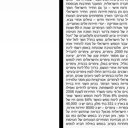
תברגנות של החברה הישראלית, המעבר מתרבות מבוססת
ורווח אישי – כך גם התייר הישראלי הופך
ים והן ברמת תיירות החוץ. התייר הישראלי
ילת וברחבי הארץ מתפתחים ומציעים הצעות
לתייר הישראלי. לקראת סוף שנות ה-80 מתחיל טרנד תיירותי חדש – טיולים אחרי צבא.
רום אמריקה - יעדי תיירות זולים ואתגריים,
המתאימים לחיילים לאחר הצבא. תחילת שנות ה-90 בואו נרקוד אגדודו לפני הצימרים: שנות ה-90 ושנות
כניסה של טיסות צ'רטר רבות הפכה את הטיסה
ורכייה וביוון למועדונים ולקלאבים של "הכל
 על הישראלים. נופש בחו"ל הפך לזול יותר
עבור הנופש הישראלי על מנת להחזיר אותו
ים. אלטרנטיבה שכונתה באופן רשמי לינה
כפרית, ובאופן פחות רשמי – צימרים. אמצע שנות ה-90, שנות 2000, צימרים, צימרים, צימרים: להבדיל
בן עם מספר יחסית קטן של חדרים, יציאה
וני לינה באזור כפרי. במהלך שנות ה-90 התפתחה תרבות צימרים והישראלים חזרו לנפוש
יל, צימרים בגולן, צימרים בכנרת, צימרים
כפטריות אחרי הגשם, בדרך כלל לינת צימרים
כנים. גם בדרום החלו לצוץ צימרים ובעיקר
ינה בצימרים לשני כיוונים שונים, הכיוון
לי לצימרים. אטרקציות כגון מסכי טלוויזיה
חודיות באזור הצימר. בכיוון השני היה בניית
, צימרים למשפחות, צימרים לדתיים ואפילו
צימרים לזוגות חד מיניים. צימרים, בתי מלון – נתונים סטטיסטיים על פי נתוני משרד התיירות לשנת 2006
– 85% מכלל לינות הנופש בארץ הנם בבתי מלון, צימרים מהווים 8% מכלל לינות הנופש כאשר שאר
הלינות הם בבתי ספר שדה ובאכסניות. בשנת 2006 היו 15 מיליון לינות נופש כאשר 64% מהם היו של
ישראלים. 47% מכלל לינות הישראלים היו באילת. כיום קיימים בארץ כ-331 בתי מלון, בהם יש כ- 46,000
חדרים, הם מהווים 77% מסך חדרי האירוח. התחום הלינה הכפרית – צימרים – יש כ-8000 יחידות אירוח,
ות הנופש הישראלית מכאן? כנראה שהדגש יהיה על
 נמוך, גיוון ועניין רב בנופש שלהם כמו גם
רת הן מבחינת המחירים הצונחים של הטיסות
תחרות בקרוב בנופש באילת תביא לנופש