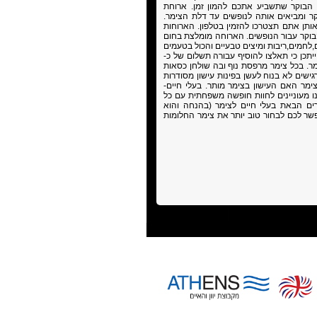
 הבוקר שתשביע אתכם להמון זמן. ארוחת
ר ומביאים אותה לנופשים עד דלת הצימר.
אותן אתם תצטרכו להזמין בטלפון. הארוחות
הבוקר עבור הנופשים. הארוחה מומלצת בחום
ים,לחמים,ריבות ומיצים טבעיים והכול בטעמים
ייתכן כי תאלצו להוסיף עבורה תשלום של כ-
צימר. בכל צימר מרפסת נוף ובה שולחן כסאות
שים לא בנוח לעשן בפינות עישון מסודרות
מר האם העישון בצימר מותר. בעלי חיים-
ו מעוניינים לחוות חופשה משפחתית עם כל
ם הבאת בעלי חיים לצימר (בהנחה והוא
פשר לכם לבחור טוב יותר את צימר החלומות