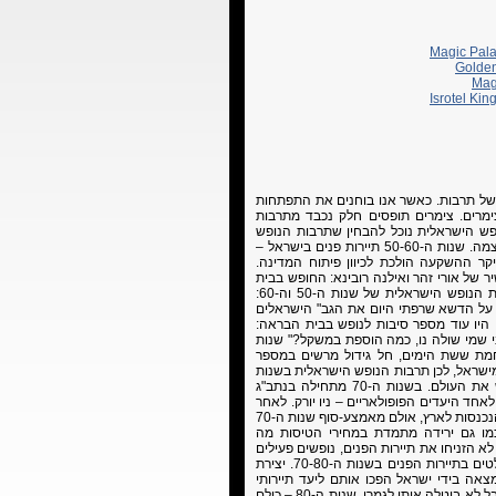
Magic Pala
Golden
Magi
Isrotel Ki
ג של תרבות. כאשר אנו בוחנים את התפתחות
ימרים. צימרים תופסים חלק נכבד מתרבות
פש הישראלית נוכל להבחין שתרבות הנופש
התפתחה בד בבד עם השינויים שחלו בתרבות הישראלית עצמה. שנות ה-50-60 תיירות פנים בישראל –
יין בצעירותה עיקר ההשקעה הולכת לכיוון פיתוח המדינה.
 של אורי זהר ואילנה רובינא: החופש בבית
הבראה. מילות השיר שכתב חיים חפר די ממצות את תרבות הנופש הישראלית של שנות ה-50 וה-60:
 על הדשא שרפתי היום את הגב" הישראלים
היו עוד מספר סיבות לנופש בבית הבראה:
 שמי שולה נו, כמה הוספת במשקל?" שנות
מלחמת ששת הימים, חל גידול מרשים במספר
מישראל, לכן תרבות הנופש הישראלית בשנות
ה-70-80 היא עם הפנים החוצה. הישראלים יוצאים לכבוש את העולם. בשנות ה-70 מתחילה בנתב"ג
אחד היעדים הפופולאריים – ניו יורק. לאחר
מלחמת יום הכיפורים ישנה דעיכה בכמות הטיסות היוצאות והנכנסות לארץ, אולם מאמצע-סוף שנות ה-70
ו גם ירידה מתמדת במחירי הטיסות מה
ממשיך את הנטייה של הישראלים לטוס לחו"ל. שנות ה-70 לא הזניחו את תיירות הפנים, נופשים פעילים
וחופשות מאורגנות של ועדי עובדים אלה הם הנופשים השולטים בתיירות הפנים בשנות ה-70-80. יצירת
צאה בידי ישראל הפכו אותם ליעד תיירותי
לוהט. החזרת סיני למצריים שינתה את אופי התיירות לסיני אבל לא ביטלה אותו לגמרי. שנות ה-80 – כולם