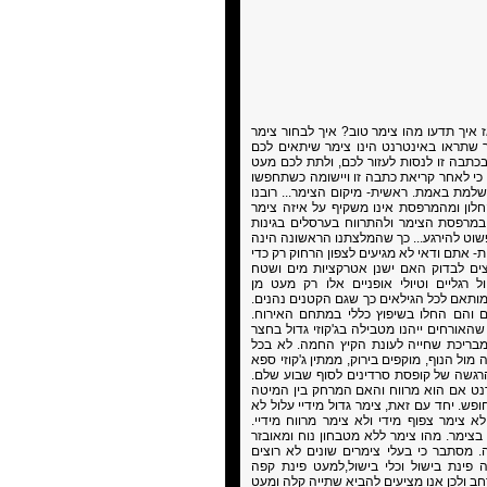
איך תדעו מהו צימר טוב? איך לבחור צימר
 שתראו באינטרנט הינו צימר שיתאים לכם
כתבה זו לנסות לעזור לכם, ולתת לכם מעט
ם כי לאחר קריאת כתבה זו ויישומה כשתחפשו
למת באמת. ראשית- מיקום הצימר... רובנו
החלון ומהמרפסת אינו משקיף על איזה צימר
במרפסת הצימר ולהתרווח בערסלים בגינות
שוט להירגע... כך שהמלצתנו הראשונה הינה
- אתם ודאי לא מגיעים לצפון הרחוק רק כדי
יצים לבדוק האם ישנן אטרקציות מים ושטח
ול רגליים וטיולי אופניים אלו רק מעט מן
מותאם לכל הגילאים כך שגם הקטנים נהנים.
ם והם החלו בשיפוץ כללי במתחם האירוח.
אורחים ייהנו מטבילה בג'קוזי גדול בחצר
מבריכת שחייה לעונת הקיץ החמה. לא בכל
מול הנוף, מוקפים בירוק, ממתין ג'קוזי ספא
 הרגשה של קופסת סרדינים לסוף שבוע שלם.
רנט אם הוא מרווח והאם המרחק בין המיטה
פש. יחד עם זאת, צימר גדול מידיי עלול לא
א צימר צפוף מידי ולא צימר מרווח מידיי.
בצימר. מהו צימר ללא מטבחון נוח ומאובזר
 מסתבר כי בעלי צימרים שונים לא רוצים
ה פינת בישול וכלי בישול,למעט פינת קפה
ב ולכן אנו מציעים להביא שתייה קלה ומעט