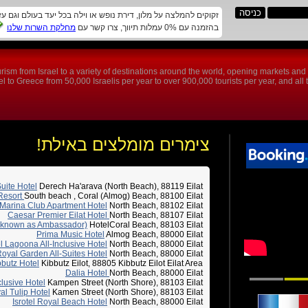
זקוקים להמלצה על מלון, דירת נופש או וילה בכל יעד בעולם וגם ע
בהזמנה עם 0% עמלות תיווך, צרו קשר עם
מחלקת השרות שלנו
rism from Israel to a variety of destinations around the world, opening markets an
 to Greece from 50,000 Israelis per year to over 900,000 tourists per year, and all th
צימרים מומלצים באילת!
Suite Hotel
Derech Ha'arava (North Beach), 88119 Eilat
 Resort
South beach , Coral (Almog) Beach, 88100 Eilat
Marina Club Apartment Hotel
North Beach, 88102 Eilat
Caesar Premier Eilat Hotel
North Beach, 88107 Eilat
y known as Ambassador)
HotelCoral Beach, 88103 Eilat
Prima Music Hotel
Almog Beach, 88000 Eilat
el Lagoona All-Inclusive Hotel
North Beach, 88000 Eilat
 Royal Garden All-Suites Hotel
North Beach, 88000 Eilat
bbutz Hotel
Kibbutz Eilot, 88805 Kibbutz Eilot Eilat Area
Dalia Hotel
North Beach, 88000 Eilat
clusive Hotel
Kampen Street (North Shore), 88103 Eilat
al Tulip Hotel
Kamen Street (North Shore), 88103 Eilat
Isrotel Royal Beach Hotel
North Beach, 88000 Eilat