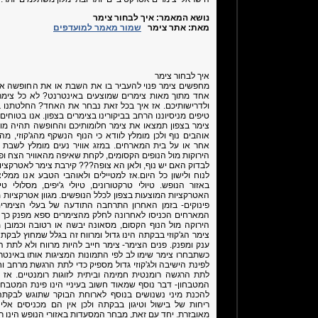
נושא המאמר:
איך לבחור צימר
מאת:
אתר צימר
שמור מאמר למועדפים
איך לבחור צימר
מחפשים צימר פנוי להעביר בו את השבת או את החופשה אז 
אחד מתוך מאות צימרים שמוצעים באינטרנט? לא כל צימר
ולדרישותיכם. אז איך בכל זאת נבחר את האחד? החלטתנו ב
טיפים מניסיוננו הרחב בביקורינו בצימרים בצפון. אנו בטוחי
צימר בצפון תמצאו את צימר חלומותיכם והחופשה תהיה מוש
אוהבים נוף ולכן מומלץ לוודא כי הנוף הנשקף מהג'קוזי, מ
אחר או על בית המארחים. במזג אוויר נעים מומלץ לשבת 
הירוקות מול הנופים הקסומים, לקחת שאיפה מהאוויר הצח ופ
לבדוק האם יש נוף, ולאן הא צופה??? קירבת צימר לאטרקציות
לנוח ולישון כל היום.אז למטיילים ולאוהבי הטבע אנו ממל
באזור הנופש. טיולי טרקטורונים, טיולי ג'יפים, מסלולי טי
האטרקציות המוצעות בצפון לכלל הנופשים. מגוון אטרקציות 
פינוקים- בזמן האחרון התרחבה התודעה של בעלי הצימרי
המארחים הכניסו לאחרונה לחלק מהצימרים ספא מפנק כך שה
הירוקה מול הנוף הקסום, מסאונה יבשה או רטובה וכמובן 
צימר הג'קוזי בבקתה הינו גדול ומרווח זה בגלל שמחוץ לבקתה 
ענק ומפנק. פנים הצימר- צימר חייב להיות מרווח ולא לתת
כשתבחרו צימר שימו לב לפי התמונות המציגות אותו באינט
לפינת הישיבה ולג'קוזי גדול מספיק כדי לתת הרגשת מרחב וחו
לתת הרגשה רומנטית חמימה וביתית לזוגות רומנטיים. אז ל
המטבחון- דבר נוסף שמאוד חשוב בעיניי הינו פינת המטבח 
להכנת מיני נשנושים בנוסף לארוחת הבוקר שתוגש לבקתה.
ריחות של בישול וטיגון בבקתה ולכן אין הם מכניסים אלי
מאובזרת. יחד עם זאת, מבחר המסעדות באזורי הנופש הינו רח