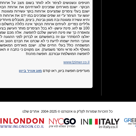
חטיפים ונשנושים לצימר ולא לוותר בשום מצב על ארוחת
הבוקר- ישנם מארחים שמכינים לאורחיהם את ארוחת הבוק
ישנם בעלי צימרים שמציעים ארוחות בוקר עשירות ומגוונות 
יוגשו עד הצימר ע"י זוג שפים שמכינים במו ידם את ארוחות 
והיא עשירה ומגוונת ובה מגוון גבינות, ביצים, מטבלים מיוחד
גליליים כפריים. לעיתים ארוחת הבוקר אינה כלולה בתשלום ו
100 ₪ לזוג. פינת עישון- לא בכל הצימרים מותר העישון ב
ומאפרה כך שזו פינת העישון שלכם לחופשה. אלה מכם שמרגי
יאלצו להסתדר עם זה בחופשתם או לבדוק לפני ההגעה לצי
אוהבי החיות ישמחו לדעת כי לא שכחנו את חברם הטוב ואנ
המשפחה כולל בעלי החיים שלנו. ישנם מארחים המאפשרי
מאולף ולא פראי וחסר משמעת). אנו מקווים כי כתבה זו תא
לחופשה המושלמת עבורכם. חופשה מהנה!
www.tzimer.co.il
מעדיפים חופשה ביוון, ראו קודם
מזג אוויר ביוון
כל הזכויות שמורות לקליק גו אינטרנט © 2004-2025
אתרים שלנו