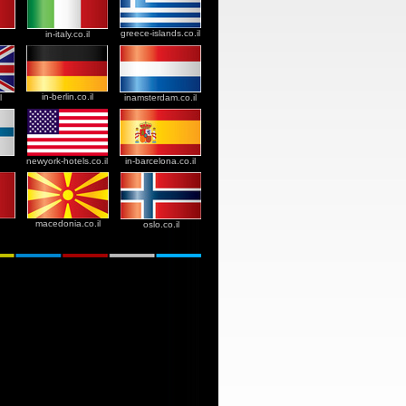
greece-islands.co.il
in-italy.co.il
in-berlin.co.il
l
inamsterdam.co.il
newyork-hotels.co.il
in-barcelona.co.il
macedonia.co.il
oslo.co.il