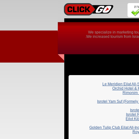
זרה
We specialize in marketing tou
We increased tourism from Israel
Le Meridien Eilat All-
Orchid Hotel &
Rimonim 
Isrotel Yam Suf (Formel
Isrot
Isrotel
Eilot Ki
Golden Tulip Club Eilat All-In
Roy