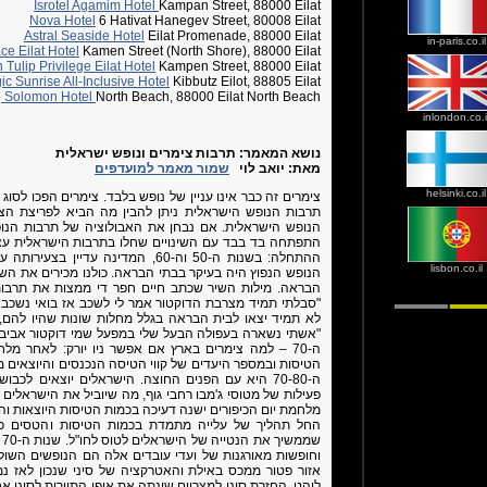
Isrotel Agamim Hotel
Kampan Street, 88000 Eilat
Nova Hotel
6 Hativat Hanegev Street, 80008 Eilat
Astral Seaside Hotel
Eilat Promenade, 88000 Eilat
in-paris.co.il
ce Eilat Hotel
Kamen Street (North Shore), 88000 Eilat
 Tulip Privilege Eilat Hotel
Kampen Street, 88000 Eilat
c Sunrise All-Inclusive Hotel
Kibbutz Eilot, 88805 Eilat
ng Solomon Hotel
North Beach, 88000 Eilat North Beach
inlondon.co.i
נושא המאמר:
תרבות צימרים ונופש ישראלית
מאת:
יואב לוי
שמור מאמר למועדפים
helsinki.co.il
צימרים זה כבר אינו עניין של נופש בלבד. צימרים הפכו לסו
תרבות הנופש הישראלית ניתן להבין מה הביא לפריצת הצ
הנופש הישראלית. אם נבחן את האבולוציה של תרבות הנו
ההתחלה: בשנות ה-50 וה-60, המדינה עד
lisbon.co.il
הנופש הנפוץ היה בעיקר בבתי הבראה. כולנו מכירים את השיר
"סבלתי תמיד מצרבת הדוקטור אמר לי לשכב אז בואי נשכב
לא תמיד יצאו לבית הבראה בגלל מחלות שונות שהיו להם, 
"אשתי נשארה בעפולה הבעל שלי במפעל שמי דוקטור אביבי
ה-70 – למה צימרים בארץ אם אפשר ניו יורק: לאחר 
הטיסות ובמספר היעדים של קווי הטיסה הנכנסים והיוצאים 
פעילות של מטוסי ג'מבו רחבי גוף, מה שיוביל את הישראלים ל
החל תהליך של עלייה מתמדת בכמות הטיסות והטסים כמ
ש
אזור פטור ממכס באילת והאטרקציה של סיני שנכון לאז נמ