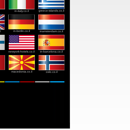
greece-islands.co.il
in-italy.co.il
in-berlin.co.il
l
inamsterdam.co.il
newyork-hotels.co.il
in-barcelona.co.il
macedonia.co.il
oslo.co.il