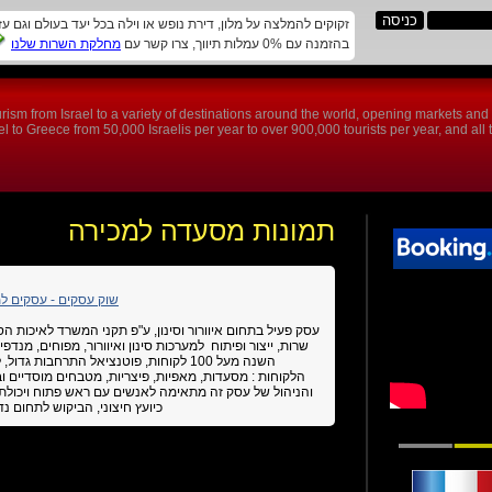
זקוקים להמלצה על מלון, דירת נופש או וילה בכל יעד בעולם וגם ע
בהזמנה עם 0% עמלות תיווך, צרו קשר עם
מחלקת השרות שלנו
rism from Israel to a variety of destinations around the world, opening markets an
 to Greece from 50,000 Israelis per year to over 900,000 tourists per year, and all th
תמונות מסעדה למכירה
שוק עסקים - עסקים ל
שרות, ייצור ופיתוח למערכות סינון ואיוורור, מפוחים, מנדפי
השנה מעל 100 לקוחות, פוטנציאל התרחבות גדול, לקונה ינתן לווי והכרות עם הלקוחות.
הלקוחות : מסעדות, מאפיות, פיצריות, מטבחים מוסדיים ו
והניהול של עסק זה מתאימה לאנשים עם ראש פתוח ויכולת
כיועץ חיצוני, הביקוש לתחום נ