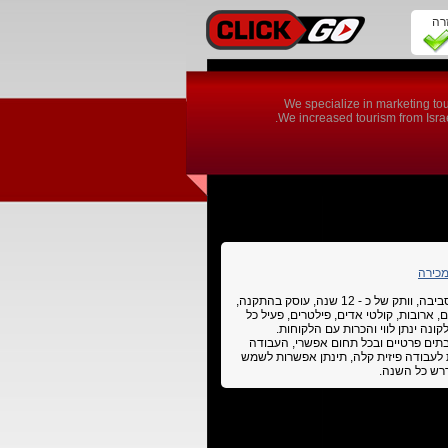
זרה
We specialize in marketing tou
We increased tourism from Israel
מכירה
עסק פעיל בתחום איוורור וסינון, ע"פ תקני המשרד לאיכות הסביבה, וותק של כ - 12 שנה, עוסק בהתקנה,
ם, ארובות, קולטי אדים, פילטרים, פעיל כל
בתים פרטיים ובכל תחום אפשרי, העבודה
 לעבודה פיזית קלה, תינתן אפשרות לשמש
דרש כל השנה.