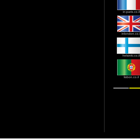
in-paris.co.il
inlondon.co.i
helsinki.co.il
lisbon.co.il