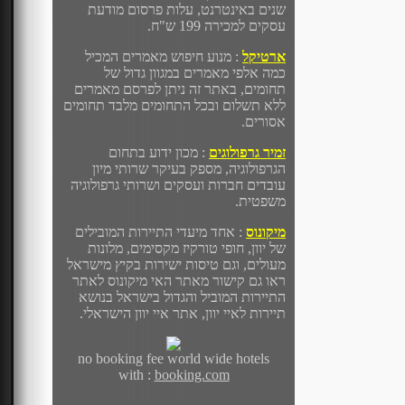
שנים באינטרנט, עלות פרסום מודעת
עסקים למכירה 199 ש"ח.
ארטיקל
: מנוע חיפוש מאמרים המכיל
כמה אלפי מאמרים במגוון גדול של
תחומים, באתר זה ניתן לפרסם מאמרים
ללא תשלום ובכל התחומים מלבד תחומים
אסורים.
זמיר גרפולוגים
: מכון ידוע בתחום
הגרפולוגיה, מספק בעיקר שרותי מיון
עובדים חברות ועסקים ושרותי גרפולוגיה
משפטית.
מיקונוס
: אחד מיעדי התיירות המובילים
של יוון, חופי טורקיז מקסימים, מלונות
מעולים, וגם טיסות ישירות בקיץ מישראל
ראו גם קישור מאתר האי מיקונוס לאתר
התיירות המוביל והגדול בישראל בנושא
תיירות לאיי יוון, אתר איי יוון הישראלי.
no booking fee world wide hotels
with :
booking.com