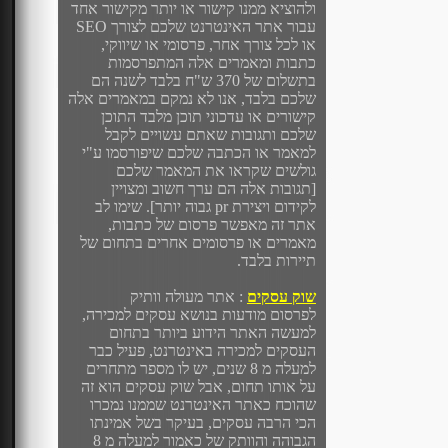
ולהוציא ממנו קישור או יותר מקישור אחד
עבור אתר האינטרנט שלכם לצורך SEO
או לכל צורך אחר, פרסומי או שיווקי,
כתבות ומאמרים אלה המתפרסמות
בתשלום של 370 ש"ח בלבד לשנה הם
שלכם בלבד, אנו לא נמקם במאמרים אלה
קישורים או עדכוני תוכן מלבד התוכן
שלכם ותגובות שאתם עשויים לקבל
למאמר או הכתבה שלכם שיפורסמו ע"י
גולשים שקראו את המאמר שלכם
[תגובות אלה הם ערך חשוב ומצויין
לקידום ויצירת pr גבוה יותר]. שימו לב
אתר זה מאפשר פרסום של כתבות,
מאמרים או פרסומים אחרים בתחום של
תיירות בלבד.
שוק עסקים
: אתר מעולה וותיק
לפרסום מודעות בנושא עסקים למכירה,
למעשה האתר הידוע ביותר בתחום
העסקים למכירה באינטרנט, פעיל כבר
למעלה מ 8 שנים, יש לו מספר מתחרים
על אותו תחום, אבל שוק עסקים הוא זה
שהוכח כאתר האינטרנט שממנו נמכרו
הכי הרבה עסקים, בעיקר בשל אמינתו
הגבוהה והוותק של כאמור למעלה מ 8