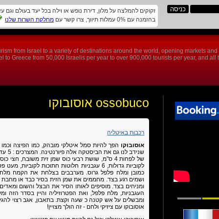
זקוקים להמלצה על מלון, דירת נופש או וילה בכל יעד בעולם וגם ע
בהזמנה עם 0% עמלות תיווך, צרו קשר עם
מחלקת השרות שלנו
rism from Israel to a variety of destinations around the world, opening markets an
 to Greece from 50,000 Israelis per year to over 900,000 tourists per year, and all th
ossobuco אוסובוקו
רכבות באיטליה
אוסובוקו
הפך להיות סמל איטלקי מובהק, כמו הפיצה וכמו הס
שנידב לנו גם את הביסטקה אלה פיורנטינה.
לקוביות גדולות, 6 עגבניות חלוטות חתוכות לקוביות,
כמובן ומלח פלפל גרוס.
מערבבים בצלחת את הקמח מלח ו
ושמים רגע בצד.
מחממים את שמן הזית בסיר כבד או מחבת 
ומניחים בצד.
העגבניות, מלח פלפל, ואת הפטרוזיליה והיין בסדר הזה ו
ומבשלים על אש קטנה כ שעה וקצת.
בתאבון, אגב רצוי להג
אוסובוקו עם ציזיקי ולחם - זה הולך מצויין!