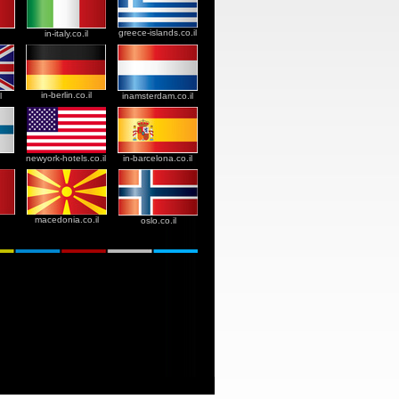
greece-islands.co.il
in-italy.co.il
in-berlin.co.il
l
inamsterdam.co.il
newyork-hotels.co.il
in-barcelona.co.il
macedonia.co.il
oslo.co.il