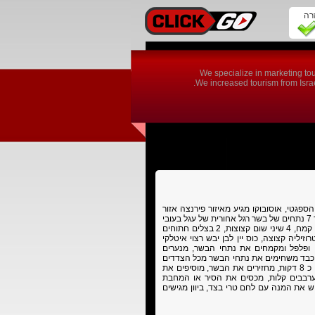
זרה
We specialize in marketing tou
We increased tourism from Israel
פגטי, אוסובוקו מגיע מאיזור פירנצה אזור
המצרכים : 5 עד 7 נתחים של בשר רגל אחורית של עגל בעובי
של לפחות 4 ס"מ, שושת רבעי כוס שמן זית משובח, חצי כוס קמח, 4 שיני שום קצוצות, 2 בצלים חתוחים
 מעט פטרוזיליה קצוצה, כוס יין לבן יבש רצוי איטלקי
פלפל ומקמחים את נתחי הבשר, מנערים
כבד משחימים את נתחי הבשר מכל הצדדים
מוסיפים לאותו הסיר את הבצל והשום ומאדים כ 8 דקות, מחזירים את הבשר, מוסיפים את
מערבבים קלות, מכסים את הסיר או המחבת
יש את המנה עם לחם טרי בצד, ביוון מגישים