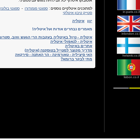
אוסובוקו איטלקי יכול גם להיות מוגש עם פטוציני.
למתוכנים איטלקיים נוספים :
ספגטי פומודורו
-
ספגטי בולונז
-
in-paris.co.il
סטייק טיבון איטלקי
יוון
איטליה
מאמרים נבחרים אודות ועל איטליה!
inlondon.co.i
איטליה - טיול באיטליה בעקבות הרי הגעש ווזוב, סטרומ
איטליה - לנאפולי איטליה
אתרים באיטליה
מדריך מקוצר למטייל בטוסקנה (איטליה)
האי סיציליה - טאורמינה - הר האתנה - סירקוזה
helsinki.co.il
מתי לבקר ברומא?
lisbon.co.il