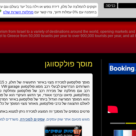
זקוקים להמלצה על מלון, דירת נופש או וילה בכל יעד בעולם וגם ע
בהזמנה עם 0% עמלות תיווך, צרו קשר עם
מחלקת השרות שלנו
rism from Israel to a variety of destinations around the world, opening markets an
 to Greece from 50,000 Israelis per year to over 900,000 tourists per year, and all th
מוסך פולקסווגן
השרותים הנדרשים לבעלי רכב מסוג פולקסווגן
VW
e
רכב וגם מחלקה של מכירת רכב של פולקסווגן ומחלקת טר
והוא המוסך המורשה הגדול ביותר של פולקסווגן באיזור המרכ
לאולם התצוגה של כרבי פולקסווגן, מאחור מצוי המוסך על כל 
פרטים נוספים על מוסכך זה המוצע למכירה ניתן למצוא באתר 
מוגש מטעם אתר שוק עסקים,
עסקים למכירה
, משרדים למכי