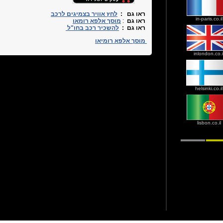
ראו גם :
לחץ אוויר בצמיגים לרכב
in-paris.co.il
ראו גם
:
מוסך אלפא רומאו
ראו גם :
להשכיר רכב בחו"ל
מוסך אלפא רומיאו
inlondon.co.i
helsinki.co.il
lisbon.co.il