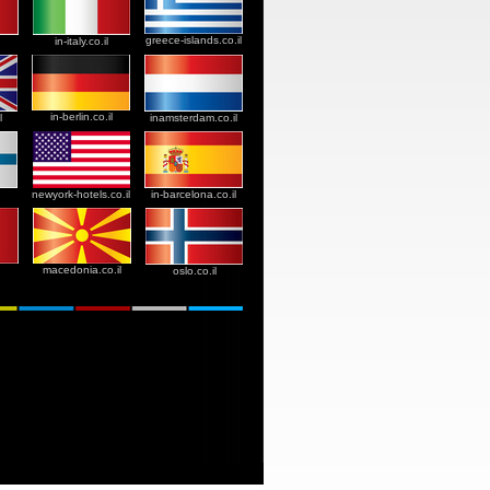
greece-islands.co.il
in-italy.co.il
in-berlin.co.il
l
inamsterdam.co.il
newyork-hotels.co.il
in-barcelona.co.il
macedonia.co.il
oslo.co.il