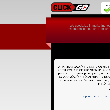
זרה
We specialize in marketing tou
We increased tourism from Israel
מוסך פולקסווגן למכירה מצוי באיזור התעשיה של חולון, כ 15 דקות נסיעה ממרכז תל אביב, מספק את כל
garag במוסך גם שרותי מכונאות רכב, צבע ופחחות
ייד אין, מוסך פולקסוואגן מתמחא בעיקר
בפולקסווגן, סיאט וברכבי אאודי, אך הדגש העיקרי הוא על פולקסווגן, המוסך פעיל כבר למעלה מ 20 שנה
ז, הקידמת הרחוב על הכביש מצוייה הכניסה
מחלקותיו.
:
רה והזדמנויות עסקיות.